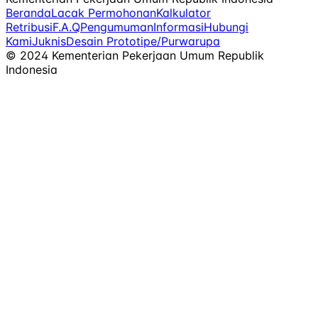
Beranda
Lacak Permohonan
Kalkulator
Retribusi
F.A.Q
Pengumuman
Informasi
Hubungi
Kami
Juknis
Desain Prototipe/Purwarupa
© 2024 Kementerian Pekerjaan Umum Republik
Indonesia