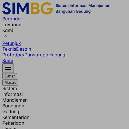
Beranda
Layanan
Kami
Petunjuk
Teknis
Desain
Prototipe/Purwarupa
Hubungi
Kami
Daftar
Masuk
Sistem
Informasi
Manajemen
Bangunan
Gedung
Kementerian
Pekerjaan
Umum